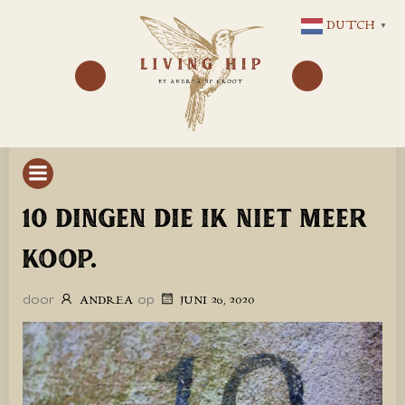
GA
DUTCH
▼
NAAR
DE
INHOUD
10 DINGEN DIE IK NIET MEER
KOOP.
door
op
ANDREA
JUNI 26, 2020