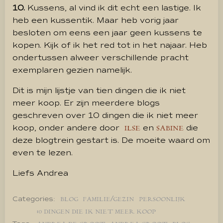
10.
Kussens, al vind ik dit echt een lastige. Ik
heb een kussentik. Maar heb vorig jaar
besloten om eens een jaar geen kussens te
kopen. Kijk of ik het red tot in het najaar. Heb
ondertussen alweer verschillende pracht
exemplaren gezien namelijk.
Dit is mijn lijstje van tien dingen die ik niet
meer koop. Er zijn meerdere blogs
geschreven over 10 dingen die ik niet meer
koop, onder andere door
en
die
ILSE
SABINE
deze blogtrein gestart is. De moeite waard om
even te lezen.
Liefs Andrea
Categories:
BLOG
FAMILIE/GEZIN
PERSOONLIJK
10 DINGEN DIE IK NIET MEER KOOP