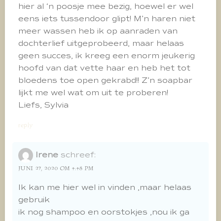
hier al ‘n poosje mee bezig, hoewel er wel
eens iets tussendoor glipt! M’n haren niet
meer wassen heb ik op aanraden van
dochterlief uitgeprobeerd, maar helaas
geen succes, ik kreeg een enorm jeukerig
hoofd van dat vette haar en heb het tot
bloedens toe open gekrabd!! Z’n soapbar
lijkt me wel wat om uit te proberen!
Liefs, Sylvia
reply
Irene
schreef:
JUNI 27, 2020 OM 4:48 PM
Ik kan me hier wel in vinden ,maar helaas
gebruik
ik nog shampoo en oorstokjes ,nou ik ga