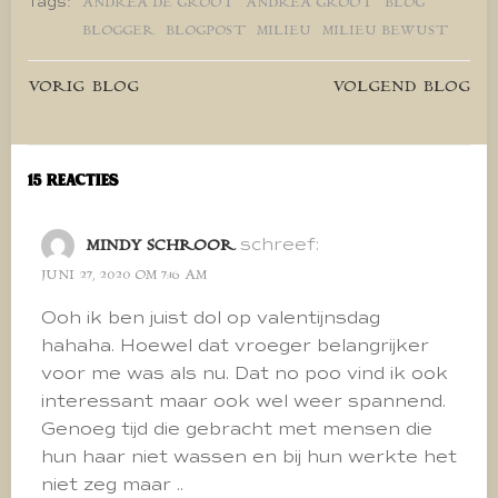
Tags:
ANDREA DE GROOT
ANDREA GROOT
BLOG
BLOGGER
BLOGPOST
MILIEU
MILIEU BEWUST
Bericht
Bericht
VORIG BLOG
VOLGEND BLOG
navigatie
navigatie
15 Reacties
schreef:
MINDY SCHROOR
JUNI 27, 2020 OM 7:16 AM
Ooh ik ben juist dol op valentijnsdag
hahaha. Hoewel dat vroeger belangrijker
voor me was als nu. Dat no poo vind ik ook
interessant maar ook wel weer spannend.
Genoeg tijd die gebracht met mensen die
hun haar niet wassen en bij hun werkte het
niet zeg maar ..