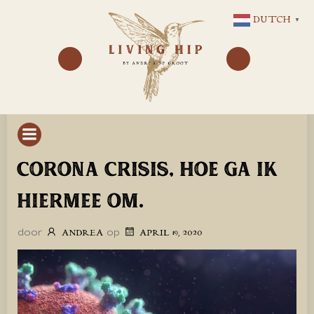
GA
DUTCH
▼
NAAR
DE
INHOUD
CORONA CRISIS, HOE GA IK
HIERMEE OM.
door
op
ANDREA
APRIL 19, 2020