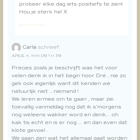
probeer elke dag iets positiefs te zien!
Hou je sterk he! X
beantwoorden
Carla
schreef:
APRIL 19, 2020 OM 7:34 PM
Precies zoals je beschrijft was het voor
velen denk ik in het begin hoor Dré , nie zo
gek ook eigenlijk want dit kenden we
natuurlijk niet …niemand !
We leren ermee om te gaan , maar zei
toevallig vanmiddag nog dat ik s’morgens
nog weleens wakker word en denk… oh
kak tis echt en is er nog … en dan even dat
klote gevoel .
We gaan zien wat het allemaal gaat worden