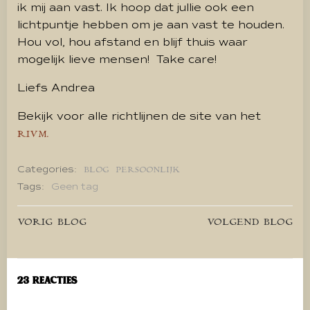
ik mij aan vast. Ik hoop dat jullie ook een
lichtpuntje hebben om je aan vast te houden.
Hou vol, hou afstand en blijf thuis waar
mogelijk lieve mensen! Take care!
Liefs Andrea
Bekijk voor alle richtlijnen de site van het
RIVM.
Categories:
BLOG
PERSOONLIJK
Tags:
Geen tag
Bericht
Bericht
VORIG BLOG
VOLGEND BLOG
navigatie
navigatie
23 Reacties