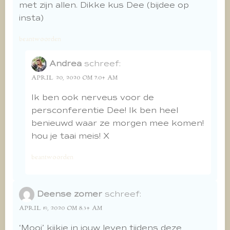
met zijn allen. Dikke kus Dee (bijdee op
insta)
beantwoorden
Andrea
schreef:
APRIL 20, 2020 OM 7:04 AM
Ik ben ook nerveus voor de
persconferentie Dee! Ik ben heel
benieuwd waar ze morgen mee komen!
hou je taai meis! X
beantwoorden
Deense zomer
schreef:
APRIL 19, 2020 OM 8:34 AM
‘Mooi’ kijkje in jouw leven tijdens deze