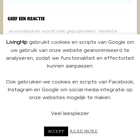
Geef een reactie
Je e-mailadres wordt niet gepubliceerd.
Vereiste
velden zijn gemarkeerd met
*
LivingHip
gebruikt cookies en scripts van Google om
Reactie
*
uw gebruik van onze website geanonimiseerd te
analyseren, zodat we functionaliteit en effectiviteit
kunnen aanpassen.
Ook gebruiken we cookies en scripts van Facebook,
Instagram en Google om social media integratie op
onze websites mogelijk te maken.
Veel leesplezier
Naam
*
READ MORE
ACCEPT