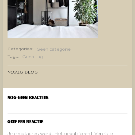
Categories:
Geen categorie
Tags:
Geen tag
Bericht
VORIG BLOG
navigatie
Nog geen reacties
Geef een reactie
Je e-mailadres wordt niet gepubliceerd.
Vereiste