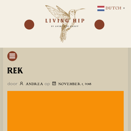
GA
DUTCH
▼
NAAR
DE
INHOUD
REK
door
op
ANDREA
NOVEMBER 1, 2018