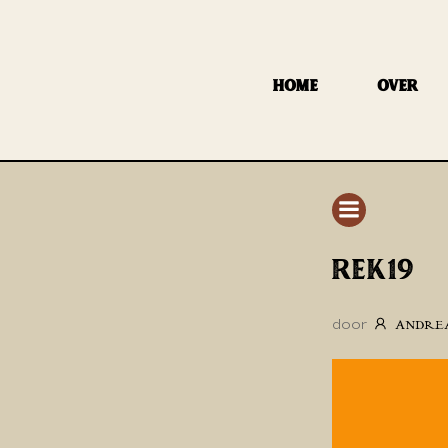
GA
NAAR
DE
HOME
OVER
INHOUD
REK19
door
ANDRE