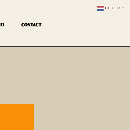
DUTCH
▼
IO
CONTACT