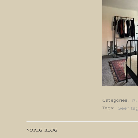
Categories:
Ge
Tags:
Geen ta
Bericht
VORIG BLOG