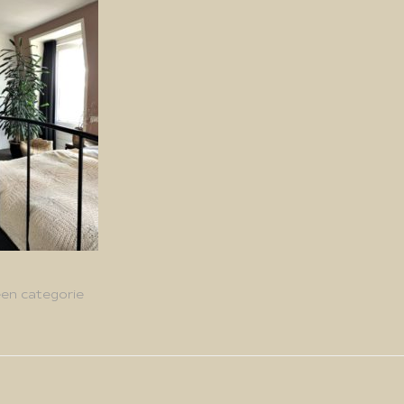
en categorie
g