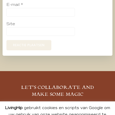
E-mail
*
Site
LET’S COLLABORATE AND
MAKE SOME MAGIC
MELD JE AAN
LivingHip
gebruikt cookies en scripts van Google om
uw gebruik van onze website geanonimiseerd te