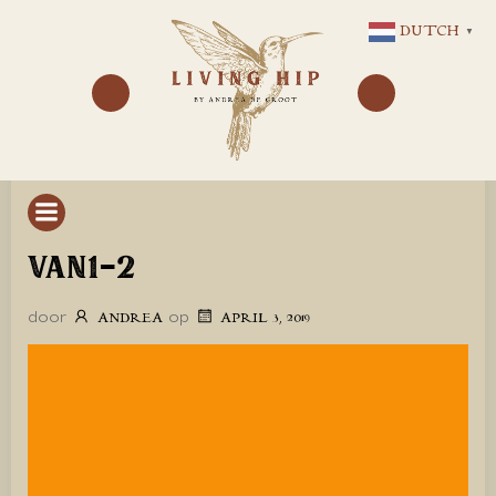
GA
DUTCH
▼
NAAR
DE
INHOUD
VAN1-2
door
op
ANDREA
APRIL 3, 2019