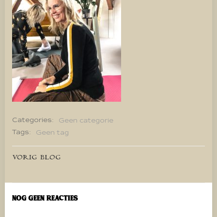
Categories:
Geen categorie
Tags:
Geen tag
Bericht
VORIG BLOG
navigatie
Nog geen reacties