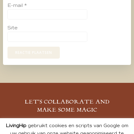
E-mail
*
Site
LET’S COLLABORATE AND
MAKE SOME MAGIC
MELD JE AAN
LivingHip
gebruikt cookies en scripts van Google om
uw gebruik van onze website geanonimiseerd te