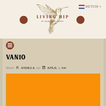
GA
DUTCH
▼
NAAR
DE
INHOUD
VAN10
door
op
ANDREA
APRIL 3, 2019