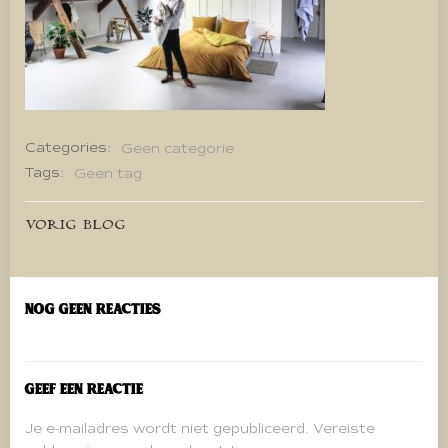
Categories:
Geen categorie
Tags:
Geen tag
Bericht
VORIG BLOG
navigatie
Nog geen reacties
Geef een reactie
Je e-mailadres wordt niet gepubliceerd.
Vereiste