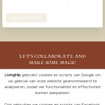
LET’S COLLABORATE AND
MAKE SOME MAGIC
MELD JE AAN
LivingHip
gebruikt cookies en scripts van Google om
uw gebruik van onze website geanonimiseerd te
analyseren, zodat we functionaliteit en effectiviteit
kunnen aanpassen.
Ook gebruiken we cookies en scripts van Facebook,