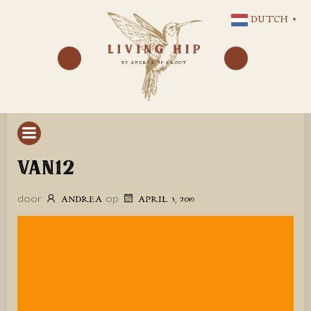
GA
DUTCH
▼
NAAR
DE
INHOUD
VAN12
door
op
ANDREA
APRIL 3, 2019