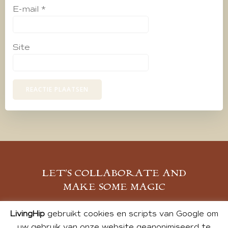
E-mail
*
Site
LET’S COLLABORATE AND
MAKE SOME MAGIC
MELD JE AAN
LivingHip
gebruikt cookies en scripts van Google om
uw gebruik van onze website geanonimiseerd te