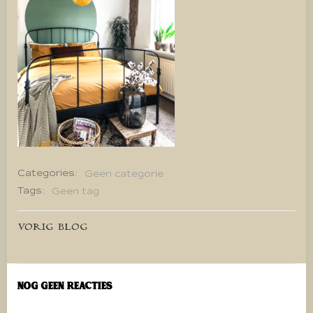
Categories:
Geen categorie
Tags:
Geen tag
Bericht
VORIG BLOG
navigatie
Nog geen reacties