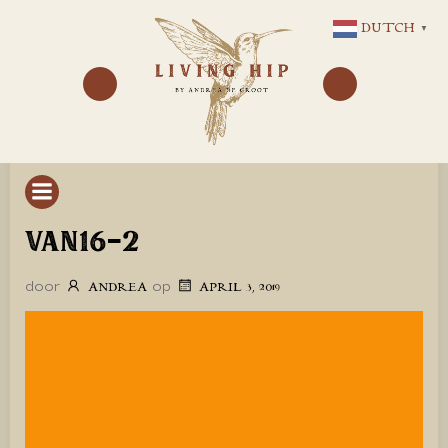
GA
DUTCH
▼
NAAR
DE
INHOUD
VAN16-2
door
op
ANDREA
APRIL 3, 2019