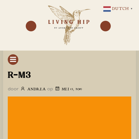
GA
DUTCH
▼
NAAR
DE
INHOUD
R-M3
door
op
ANDREA
MEI 13, 2019