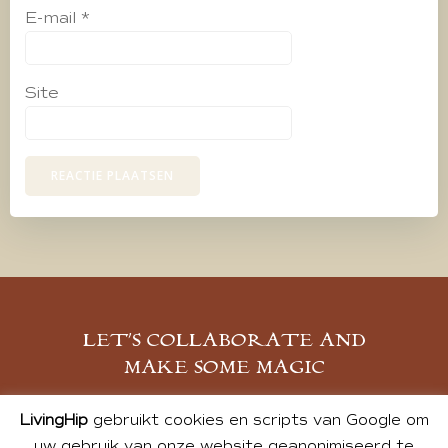
E-mail
*
Site
LET’S COLLABORATE AND
MAKE SOME MAGIC
MELD JE AAN
LivingHip
gebruikt cookies en scripts van Google om
uw gebruik van onze website geanonimiseerd te