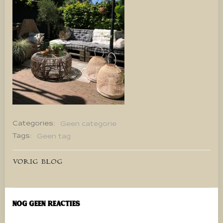
Categories:
Geen categorie
Tags:
Geen tag
Bericht
VORIG BLOG
navigatie
Nog geen reacties