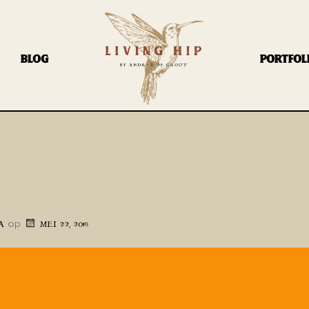
BLOG
PORTFOL
op
A
MEI 22, 2019