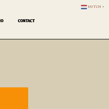
DUTCH
▼
IO
CONTACT