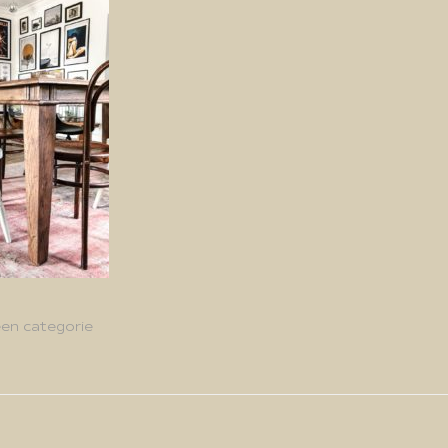
en categorie
g