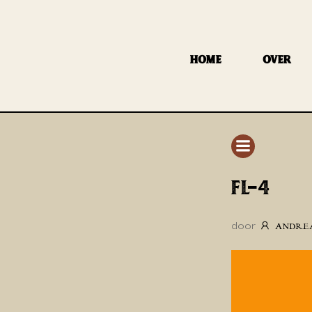
GA
NAAR
DE
HOME
OVER
INHOUD
FL-4
door
ANDRE