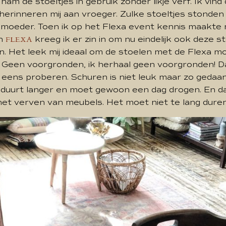
nam de stoeltjes in gebruik zonder likje verf. Ik vind
 herinneren mij aan vroeger. Zulke stoeltjes stonden
n moeder. Toen ik op het Flexa event kennis maakte
an
kreeg ik er zin in om nu eindelijk ook deze s
FLEXA
. Het leek mij ideaal om de stoelen met de Flexa mo
n. Geen voorgronden, ik herhaal geen voorgronden! Da
 eens proberen. Schuren is niet leuk maar zo gedaan
duurt langer en moet gewoon een dag drogen. En d
het verven van meubels. Het moet niet te lang duren