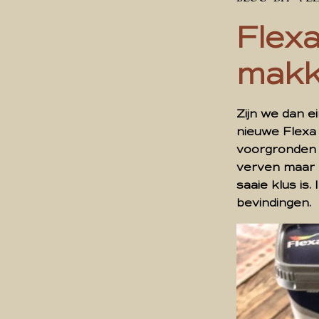
Flexa
makke
Zijn we dan e
nieuwe Flexa 
voorgronden v
verven maar 
saaie klus is
bevindingen.