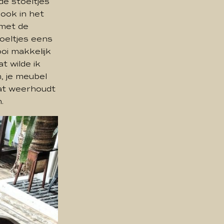
 de stoeltjes
 ook in het
 met de
toeltjes eens
oi makkelijk
t wilde ik
, je meubel
at weerhoudt
.