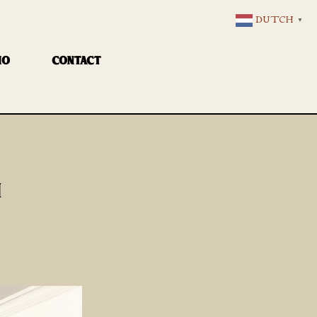
DUTCH
▼
IO
CONTACT
I