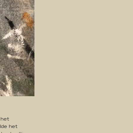
 het
lde het