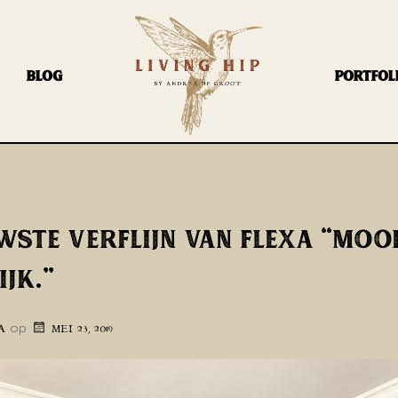
BLOG
PORTFOL
WSTE VERFLIJN VAN FLEXA “MOO
JK.”
op
A
MEI 23, 2019