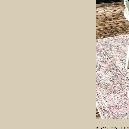
BLOG
DIY
FL