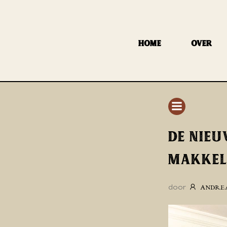
GA
NAAR
DE
HOME
OVER
INHOUD
DE NIEU
MAKKELI
door
ANDRE