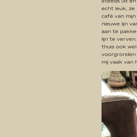
steeds uit en 
echt leuk, ze
café van mij
nieuwe lijn v
aan te pakken
lijn te verve
thuis ook wel
voorgronden 
mij vaak van 