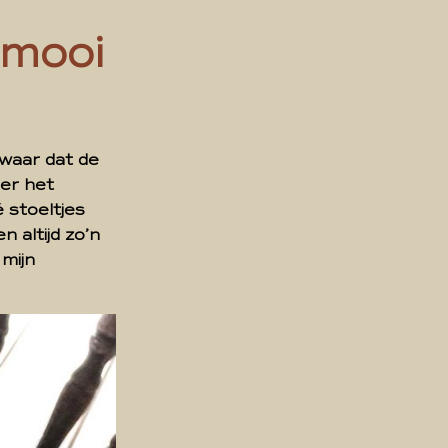
“mooi
 waar dat de
der het
é stoeltjes
 altijd zo’n
 mijn