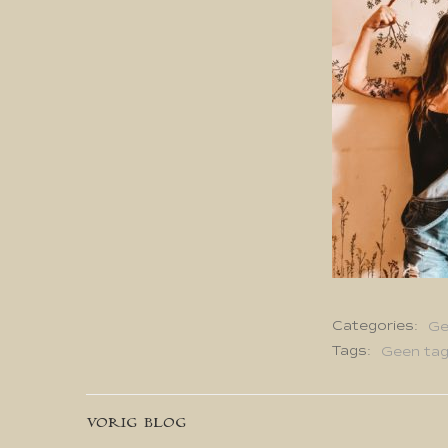
Categories:
Ge
Tags:
Geen ta
Bericht
VORIG BLOG