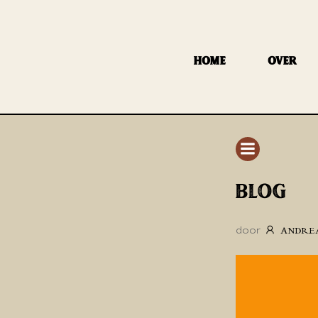
GA
NAAR
DE
HOME
OVER
INHOUD
BLOG
door
ANDRE