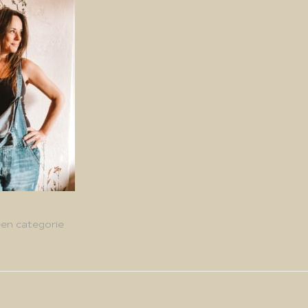
en categorie
g