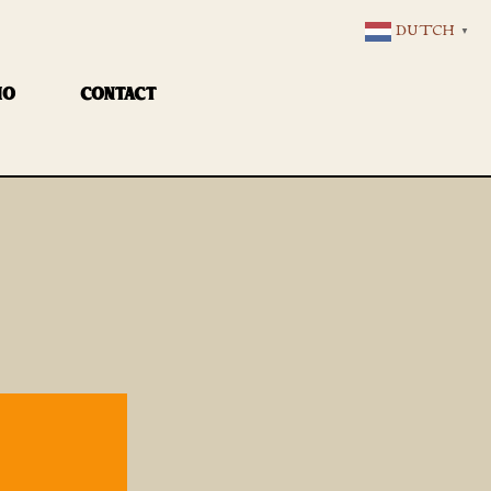
DUTCH
▼
IO
CONTACT