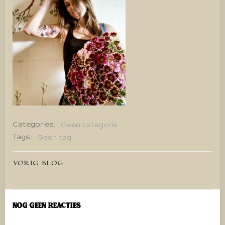
Categories:
Geen categorie
Tags:
Geen tag
Bericht
VORIG BLOG
navigatie
Nog geen reacties