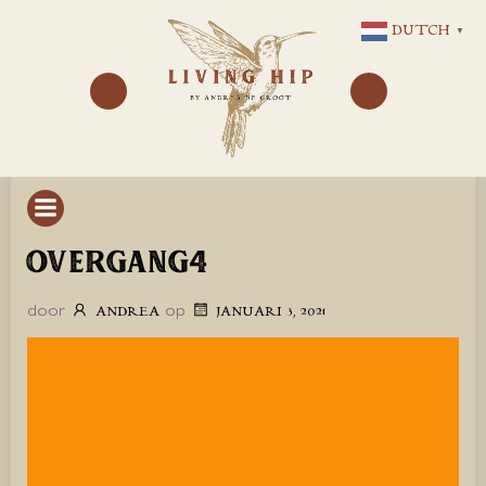
GA
DUTCH
▼
NAAR
DE
INHOUD
OVERGANG4
door
op
ANDREA
JANUARI 3, 2021