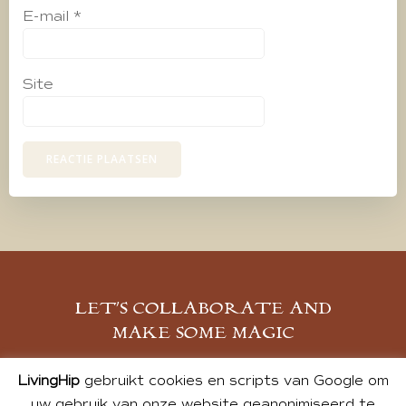
E-mail
*
Site
LET’S COLLABORATE AND
MAKE SOME MAGIC
MELD JE AAN
LivingHip
gebruikt cookies en scripts van Google om
uw gebruik van onze website geanonimiseerd te