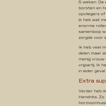
5 weken. De e
borsten en ho
opvliegers o
ik heb wat me
enorme roller
samenloop wa
zorgde voor e
Ik heb veel m
delen maar al
menig vrouw d
vrijpartij. Ik
in ieder geval
Extra su
Verder heb i
Hendriks. Zo
hormoonhuish