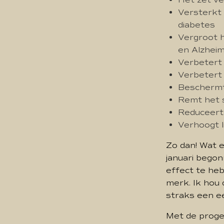
Het zet ve
Versterkt 
diabetes
Vergroot 
en Alzhei
Verbetert
Verbetert 
Beschermt
Remt het 
Reduceert
Verhoogt 
Zo dan! Wat ee
januari begon
effect te heb
merk. Ik hou d
straks een ee
Met de proge