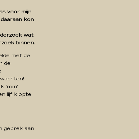
as voor mijn
k daaraan kon
nderzoek wat
rzoek binnen.
oelde met de
m de
e
 wachten!
k ‘mijn’
 lijf klopte
Een gebrek aan