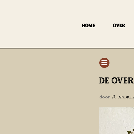
GA
NAAR
DE
HOME
OVER
INHOUD
DE OVER
door
ANDRE