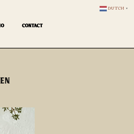
DUTCH
▼
IO
CONTACT
GEN