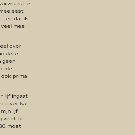
ayurvedische
 meeleest
– en dat ik
E
m veel mee
veel over
van deze
en geen
goede
t ook prima
lijf ingaat.
n liever kan
jn lijf
 vindt of
 TBC moet