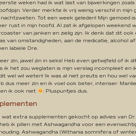
erste weken had ik wat last van bijwerkingen zoals p
ofdpijn. Verder merkte ik vrij weinig verschil in mijn
f nachtzweten. Tot een week geleden! Mijn gemoed is
er rust in mijn hoofd. Al zat ik afgelopen weekend w
coaster van janken en zielig zijn. Ik denk dat dit ook
s van omstandigheden, aan de medicatie, alcohol a
en labiele Dre.
eer zin, jawel zin in seks! Heb even getwijfeld of ik d
s ik het zou weglaten is mijn verslag incompleet en 
it wel wil weten! Ik was al niet preuts en hou wel v
 heb dus meer zin en ik voel ook beter, intenser. Manli
 en ik ook niet
. Pluspuntjes dus.
pplementen
k wat extra supplementen gekocht op advies van Dr
 heb ik pillen met Ashwagandha voor een evenwichti
ouding. Ashwagandha (Withania somnifera of winte