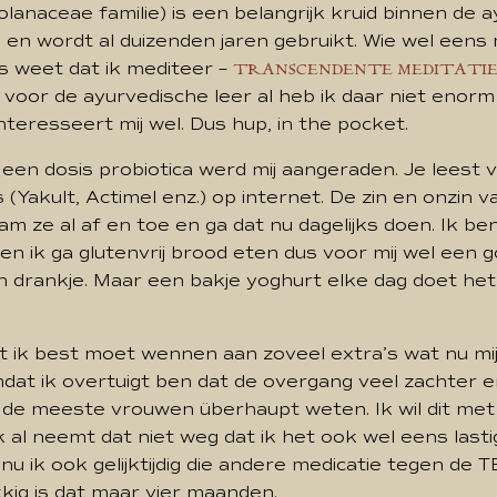
Solanaceae familie) is een belangrijk kruid binnen de 
en wordt al duizenden jaren gebruikt. Wie wel eens
s weet dat ik mediteer –
TRANSCENDENTE MEDITATI
voor de ayurvedische leer al heb ik daar niet enor
nteresseert mij wel. Dus hup, in the pocket.
een dosis probiotica werd mij aangeraden. Je leest 
 (Yakult, Actimel enz.) op internet. De zin en onzin 
nam ze al af en toe en ga dat nu dagelijks doen. Ik b
en ik ga glutenvrij brood eten dus voor mij wel een 
’n drankje. Maar een bakje yoghurt elke dag doet he
at ik best moet wennen aan zoveel extra’s wat nu mijn 
dat ik overtuigt ben dat de overgang veel zachter e
de meeste vrouwen überhaupt weten. Ik wil dit met mi
al neemt dat niet weg dat ik het ook wel eens lastig
r nu ik ook gelijktijdig die andere medicatie tegen de
kkig is dat maar vier maanden.