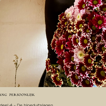
ANG
PERSOONLIJK
deel 4 – De bloeduitslagen