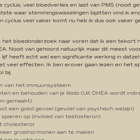
 cyclus, veel bloedverlies en last van PMS (nooit g
atste waar stemmingswisselingen bijzitten vind ik eno
jn cyclus veel vaker komt nu heb ik dus ook vaker 
.
 het bloedonderzoek naar voren dat ik een tekort 
. Nooit van gehoord natuurlijk maar dit meest v
lijf heeft echt wel een significante werking in datzel
et veel effecten. Ik ben erover gaan lezen en het s
 bij:
n van het immuunsysteem
ten en behouden van je libido (Uit DHEA wordt indir
on gemaakt)
ot een goed gevoel (gevoel van psychisch welzijn)
spieren op (invloed van testosteron)
 cholesterol
meer groeihormonen aan te maken