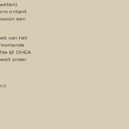
eweten).
rm irritant.
gewoon een
heb van het
oorkomende
fde lijf. DHEA
peelt onder
ect