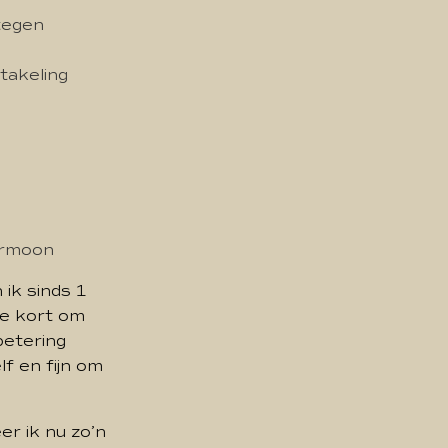
tegen
takeling
ormoon
n ik sinds 1
te kort om
betering
lf en fijn om
r ik nu zo’n