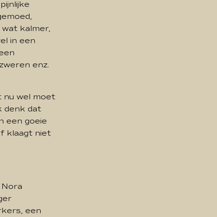
ijnlijke
 gemoed,
 wat kalmer,
el in een
 een
fzweren enz.
it nu wel moet
ik denk dat
an een goeie
ef klaagt niet
. Nora
ger
rkers, een