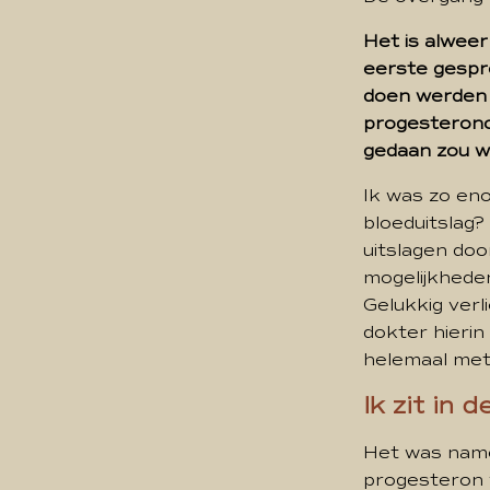
Het is alweer
eerste gespre
doen werden b
progesteronc
gedaan zou wo
Ik was zo eno
bloeduitslag?
uitslagen door
mogelijkhede
Gelukkig verli
dokter hierin
helemaal met 
Ik zit in 
Het was namel
progesteron 