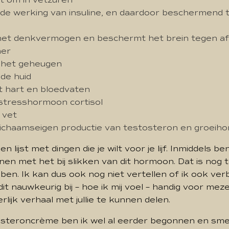
t om in vetzuren
de werking van insuline, en daardoor beschermend 
het denkvermogen en beschermt het brein tegen af
mer
 het geheugen
de huid
 hart en bloedvaten
stresshormoon cortisol
 vet
lichaamseigen productie van testosteron en groeih
n lijst met dingen die je wilt voor je lijf. Inmiddels be
nen met het bij slikken van dit hormoon. Dat is nog 
ben. Ik kan dus ook nog niet vertellen of ik ook ver
it nauwkeurig bij – hoe ik mij voel – handig voor meze
rlijk verhaal met jullie te kunnen delen.
steroncrème ben ik wel al eerder begonnen en smee