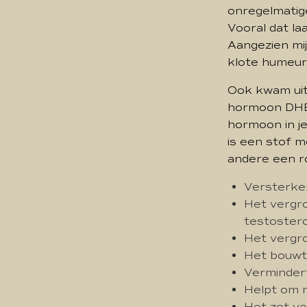
onregelmatige
Vooral dat la
Aangezien mi
klote humeur
Ook kwam uit
hormoon DHEA
hormoon in je 
is een stof m
andere een rol
Versterke
Het vergro
testoster
Het vergro
Het bouwt 
Vermindert
Helpt om 