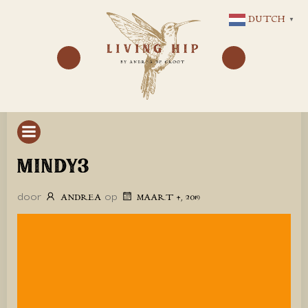
GA
DUTCH
▼
NAAR
DE
INHOUD
MINDY3
door
op
ANDREA
MAART 4, 2019