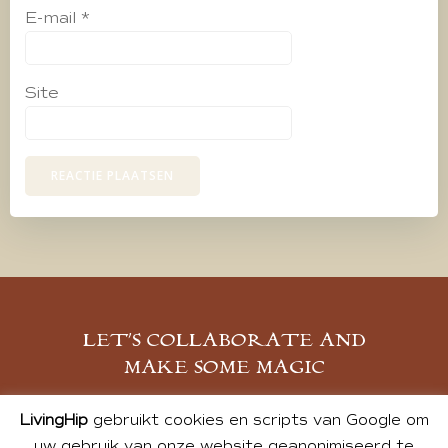
E-mail
*
Site
LET’S COLLABORATE AND
MAKE SOME MAGIC
MELD JE AAN
LivingHip
gebruikt cookies en scripts van Google om
uw gebruik van onze website geanonimiseerd te