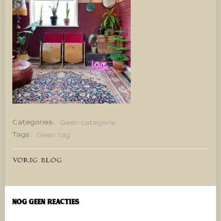
Categories:
Geen categorie
Tags:
Geen tag
Bericht
VORIG BLOG
navigatie
Nog geen reacties