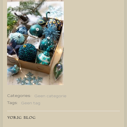
Categories:
Geen categorie
Tags:
Geen tag
Bericht
VORIG BLOG