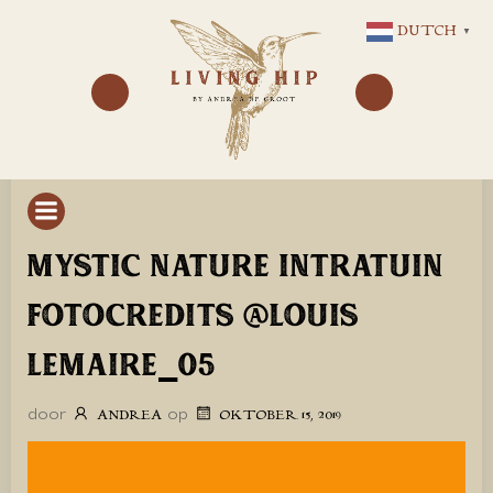
GA
DUTCH
▼
NAAR
DE
INHOUD
MYSTIC NATURE INTRATUIN
FOTOCREDITS @LOUIS
LEMAIRE_05
door
op
ANDREA
OKTOBER 15, 2019