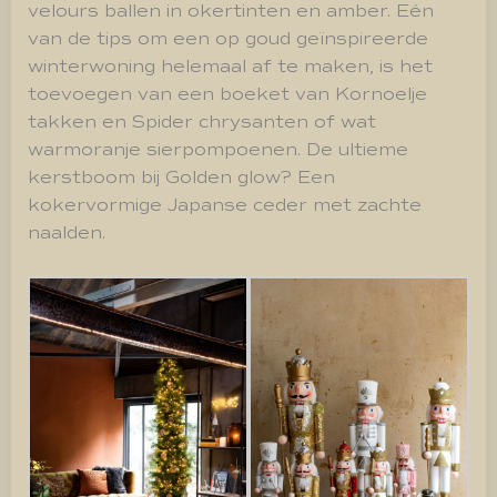
velours ballen in okertinten en amber. Eén
van de tips om een op goud geïnspireerde
winterwoning helemaal af te maken, is het
toevoegen van een boeket van Kornoelje
takken en Spider chrysanten of wat
warmoranje sierpompoenen. De ultieme
kerstboom bij Golden glow? Een
kokervormige Japanse ceder met zachte
naalden.