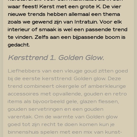
waar feest! Kerst met een grote K.
De vier
nieuwe trends hebben allemaal een thema
zoals we gewend zijn van Intratuin. Voor elk
interieur of smaak is wel een passende trend
te vinden. Zelfs aan een bijpassende boom is
gedacht.
Kersttrend 1. Golden Glow.
Liefhebbers van een vleugje goud zitten goed
bij de eerste kersttrend: Golden glow. Deze
trend combineert okergele of amberkleurige
accessoires met opvallende, gouden en retro
items als bijvoorbeeld gele, glazen flessen,
gouden servetringen en een gouden
varentak. Om de warmte van Golden glow
goed tot zijn recht te doen komen kun je
binnenshuis spelen met een mix van kunst-