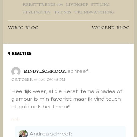
KERSTTRENDS 2019
LIVINGHIP
STYLING
STYLINGTIPS
TRENDS
TRENDWATCHING
Bericht
Bericht
VORIG BLOG
VOLGEND BLOG
navigatie
navigatie
4 Reacties
schreef:
MINDY_SCHROOR
OKTOBER 15, 2019 OM 1:18 PM
Heerlijk weer, al die kerst items Shades of
glamour is m’n favoriet maar ik vind touch
of gold ook heel mooi!!
reply
Andrea
schreef: