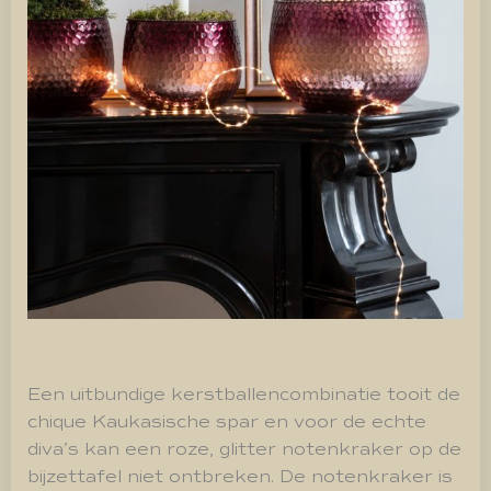
Een uitbundige kerstballencombinatie tooit de
chique Kaukasische spar en voor de echte
diva’s kan een roze, glitter notenkraker op de
bijzettafel niet ontbreken. De notenkraker is