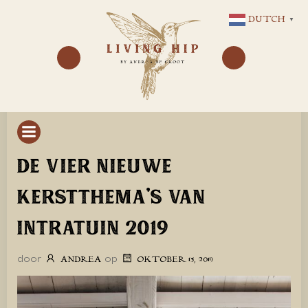
GA
DUTCH
▼
NAAR
DE
INHOUD
DE VIER NIEUWE
KERSTTHEMA’S VAN
INTRATUIN 2019
door
op
ANDREA
OKTOBER 15, 2019