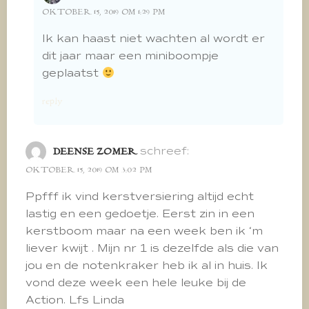
OKTOBER 15, 2019 OM 1:29 PM
Ik kan haast niet wachten al wordt er
dit jaar maar een miniboompje
geplaatst
reply
schreef:
DEENSE ZOMER
OKTOBER 15, 2019 OM 3:02 PM
Ppfff ik vind kerstversiering altijd echt
lastig en een gedoetje. Eerst zin in een
kerstboom maar na een week ben ik ‘m
liever kwijt . Mijn nr 1 is dezelfde als die van
jou en de notenkraker heb ik al in huis. Ik
vond deze week een hele leuke bij de
Action. Lfs Linda