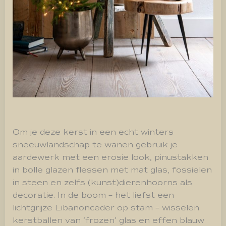
Om je deze kerst in een echt winters
sneeuwlandschap te wanen gebruik je
aardewerk met een erosie look, pinustakken
in bolle glazen flessen met mat glas, fossielen
in steen en zelfs (kunst)dierenhoorns als
decoratie. In de boom – het liefst een
lichtgrijze Libanonceder op stam – wisselen
kerstballen van ‘frozen’ glas en effen blauw