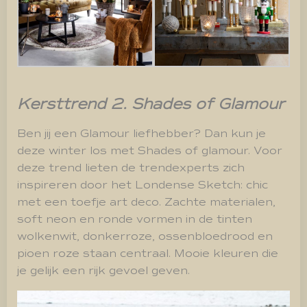
Kersttrend 2. Shades of Glamour
Ben jij een Glamour liefhebber? Dan kun je
deze winter los met Shades of glamour. Voor
deze trend lieten de trendexperts zich
inspireren door het Londense Sketch: chic
met een toefje art deco. Zachte materialen,
soft neon en ronde vormen in de tinten
wolkenwit, donkerroze, ossenbloedrood en
pioen roze staan centraal. Mooie kleuren die
je gelijk een rijk gevoel geven.