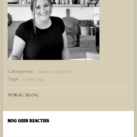
Categories:
Geen categorie
Tags:
Geen tag
Bericht
VORIG BLOG
navigatie
Nog geen reacties