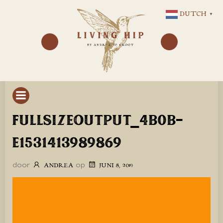
GA
DUTCH
▼
NAAR
DE
INHOUD
FULLSIZEOUTPUT_4B0B-
E1531413989869
door
op
ANDREA
JUNI 8, 2019