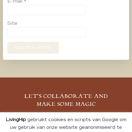
E-mail
*
Site
LET’S COLLABORATE AND
MAKE SOME MAGIC
MELD JE AAN
LivingHip
gebruikt cookies en scripts van Google om
uw gebruik van onze website geanonimiseerd te