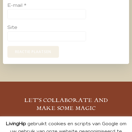
E-mail
*
Site
LET’S COLLABORATE AND
MAKE SOME MAGIC
MELD JE AAN
LivingHip
gebruikt cookies en scripts van Google om
uw gebruik van onze website geanonimiseerd te