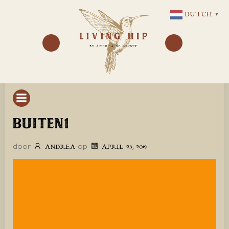
GA
DUTCH
▼
NAAR
DE
INHOUD
BUITEN1
door
op
ANDREA
APRIL 23, 2019