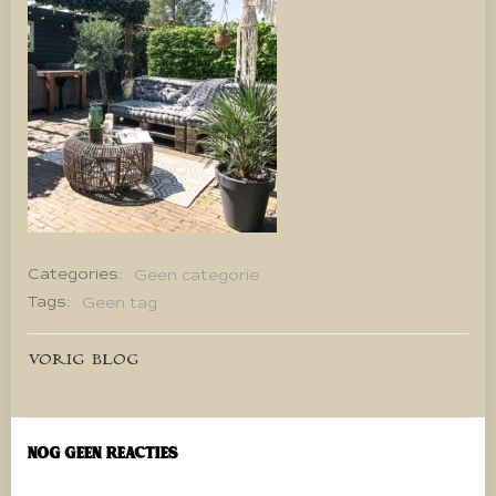
Categories:
Geen categorie
Tags:
Geen tag
Bericht
VORIG BLOG
navigatie
Nog geen reacties