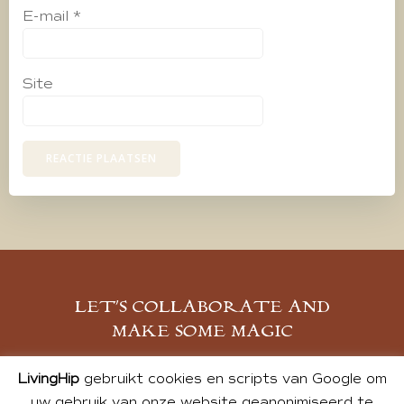
E-mail
*
Site
LET’S COLLABORATE AND
MAKE SOME MAGIC
MELD JE AAN
LivingHip
gebruikt cookies en scripts van Google om
uw gebruik van onze website geanonimiseerd te