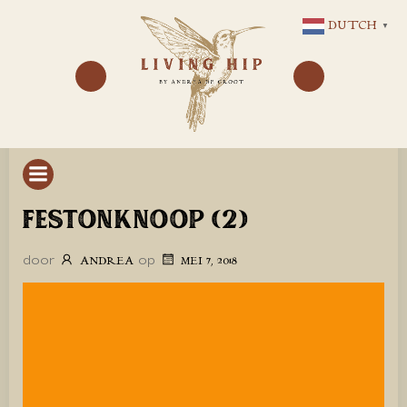
GA
DUTCH
▼
NAAR
DE
INHOUD
FESTONKNOOP (2)
door
op
ANDREA
MEI 7, 2018