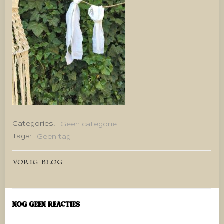
Categories:
Geen categorie
Tags:
Geen tag
Bericht
VORIG BLOG
navigatie
Nog geen reacties