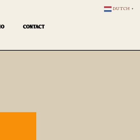
DUTCH
▼
IO
CONTACT