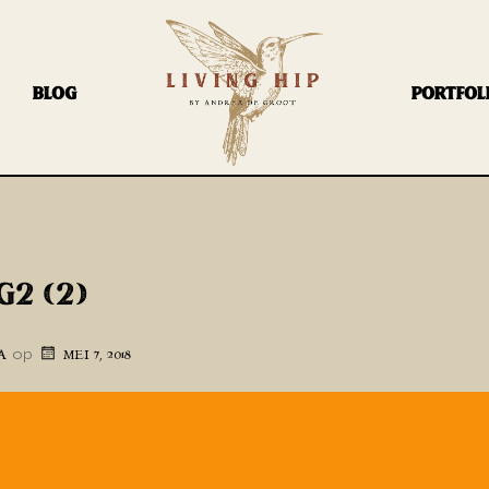
BLOG
PORTFOL
G2 (2)
op
A
MEI 7, 2018