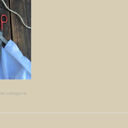
en categorie
g