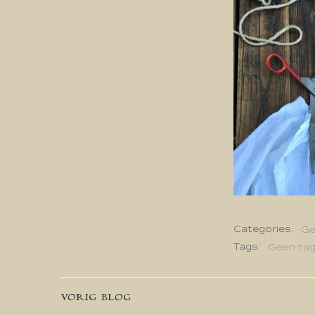
Categories:
Ge
Tags:
Geen ta
Bericht
VORIG BLOG