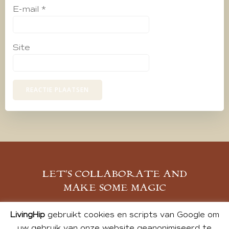
E-mail
*
Site
LET’S COLLABORATE AND
MAKE SOME MAGIC
MELD JE AAN
LivingHip
gebruikt cookies en scripts van Google om
uw gebruik van onze website geanonimiseerd te