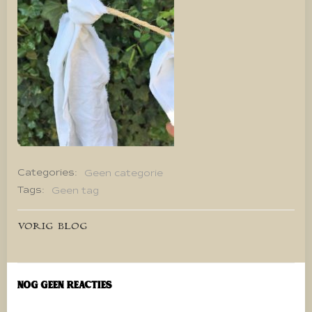
Categories:
Geen categorie
Tags:
Geen tag
Bericht
VORIG BLOG
navigatie
Nog geen reacties