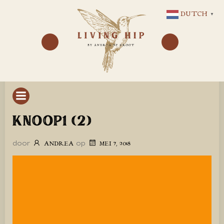
GA
DUTCH
▼
NAAR
DE
INHOUD
KNOOP1 (2)
door
op
ANDREA
MEI 7, 2018