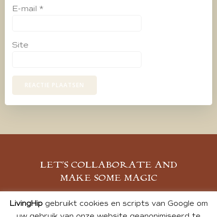
E-mail
*
Site
LET’S COLLABORATE AND
MAKE SOME MAGIC
MELD JE AAN
LivingHip
gebruikt cookies en scripts van Google om
uw gebruik van onze website geanonimiseerd te