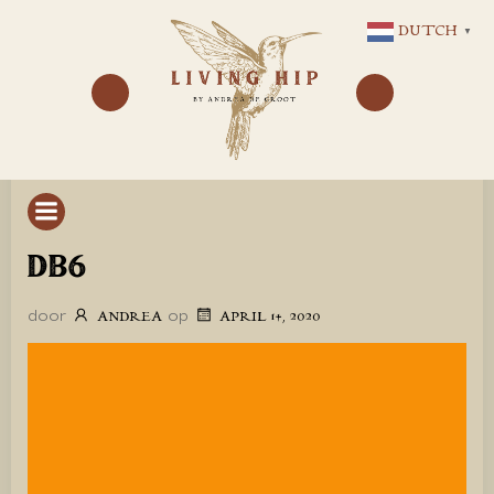
GA
DUTCH
▼
NAAR
DE
INHOUD
DB6
door
op
ANDREA
APRIL 14, 2020