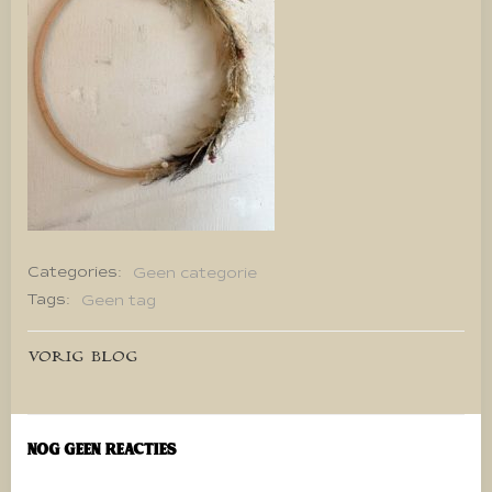
Categories:
Geen categorie
Tags:
Geen tag
Bericht
VORIG BLOG
navigatie
Nog geen reacties