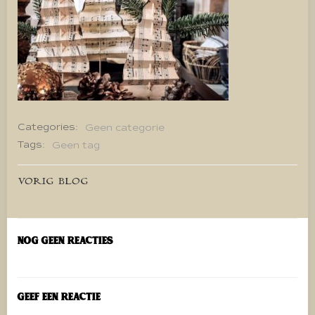
Categories:
Geen categorie
Tags:
Geen tag
Bericht
VORIG BLOG
navigatie
Nog geen reacties
Geef een reactie