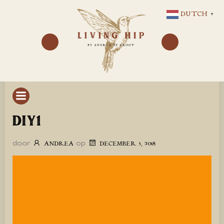
GA
DUTCH
▼
NAAR
DE
INHOUD
DIY1
door
op
ANDREA
DECEMBER 3, 2018