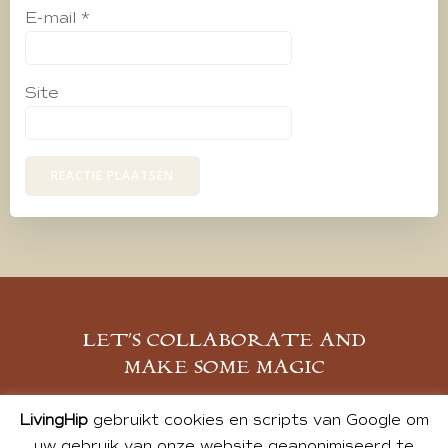
E-mail
*
Site
LET’S COLLABORATE AND
MAKE SOME MAGIC
MELD JE AAN
LivingHip
gebruikt cookies en scripts van Google om
uw gebruik van onze website geanonimiseerd te