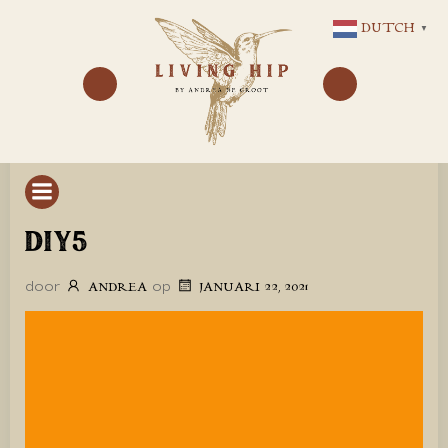
GA
DUTCH
▼
NAAR
DE
INHOUD
DIY5
door
op
ANDREA
JANUARI 22, 2021