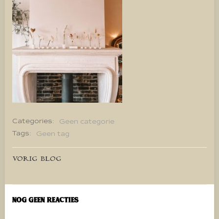
Categories:
Geen categorie
Tags:
Geen tag
Bericht
VORIG BLOG
navigatie
Nog geen reacties