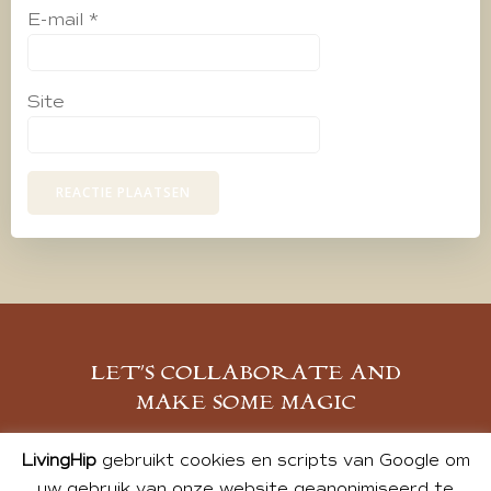
E-mail
*
Site
LET’S COLLABORATE AND
MAKE SOME MAGIC
MELD JE AAN
LivingHip
gebruikt cookies en scripts van Google om
uw gebruik van onze website geanonimiseerd te