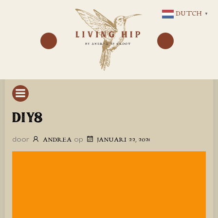
GA
DUTCH
▼
NAAR
DE
INHOUD
DIY8
door
op
ANDREA
JANUARI 22, 2021