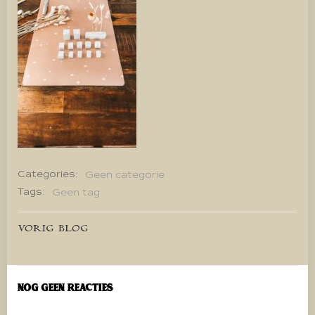
Categories:
Geen categorie
Tags:
Geen tag
Bericht
VORIG BLOG
navigatie
Nog geen reacties