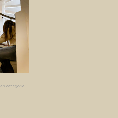
en categorie
g