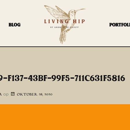
BLOG
PORTFOL
9-F137-43BF-99F5-711C631F5816
op
A
OKTOBER 28, 2020