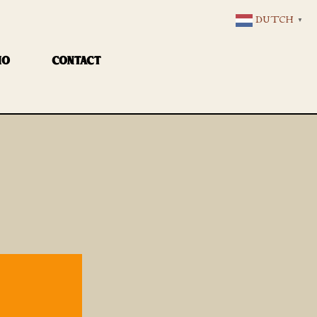
DUTCH
▼
IO
CONTACT