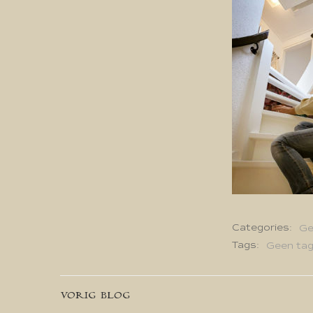
Categories:
Ge
Tags:
Geen ta
Bericht
VORIG BLOG