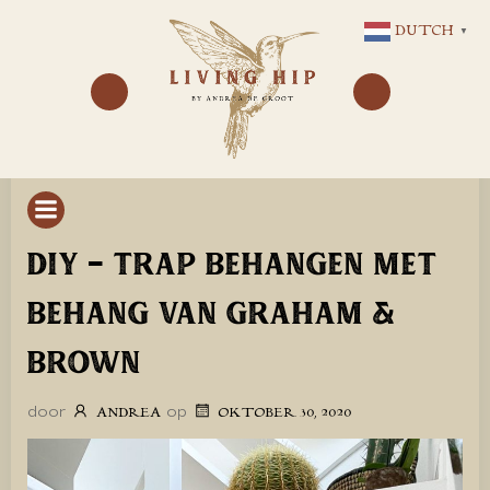
GA
DUTCH
▼
NAAR
DE
INHOUD
DIY – TRAP BEHANGEN MET
BEHANG VAN GRAHAM &
BROWN
door
op
ANDREA
OKTOBER 30, 2020