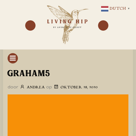
GA
DUTCH
▼
NAAR
DE
INHOUD
GRAHAM5
door
op
ANDREA
OKTOBER 28, 2020