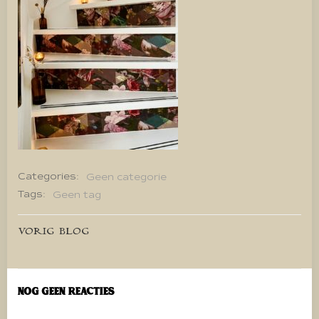
Categories:
Geen categorie
Tags:
Geen tag
Bericht
VORIG BLOG
navigatie
Nog geen reacties