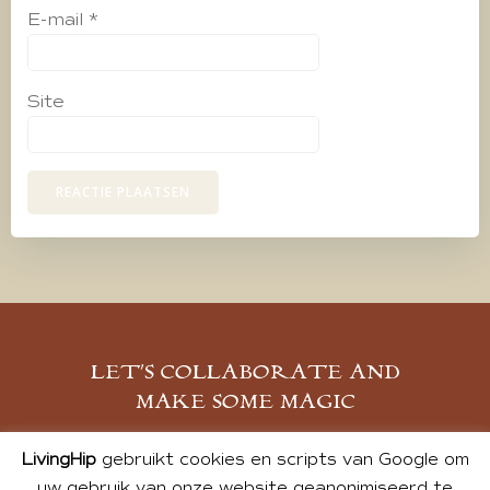
E-mail
*
Site
LET’S COLLABORATE AND
MAKE SOME MAGIC
MELD JE AAN
LivingHip
gebruikt cookies en scripts van Google om
uw gebruik van onze website geanonimiseerd te