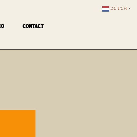
DUTCH
▼
IO
CONTACT