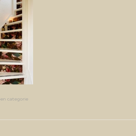
en categorie
g