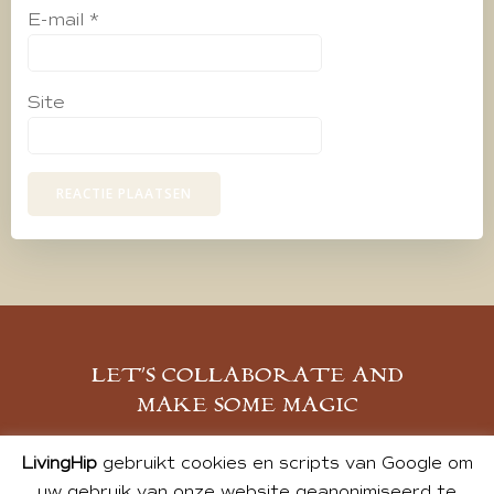
E-mail
*
Site
LET’S COLLABORATE AND
MAKE SOME MAGIC
MELD JE AAN
LivingHip
gebruikt cookies en scripts van Google om
uw gebruik van onze website geanonimiseerd te