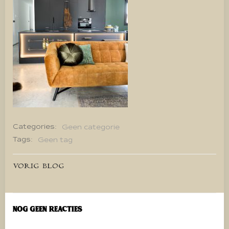
Categories:
Geen categorie
Tags:
Geen tag
Bericht
VORIG BLOG
navigatie
Nog geen reacties