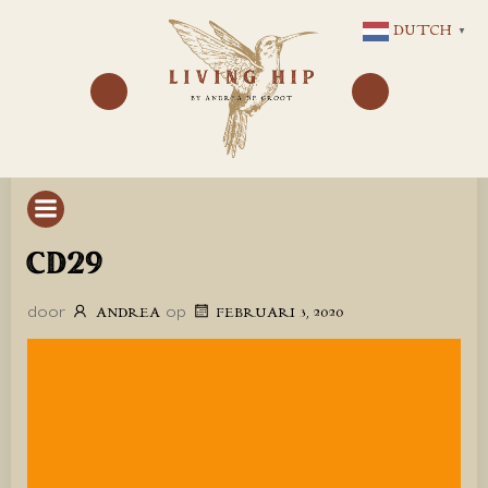
GA
DUTCH
▼
NAAR
DE
INHOUD
CD29
door
op
ANDREA
FEBRUARI 3, 2020