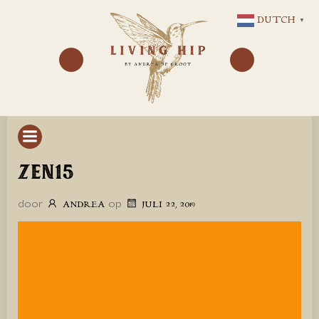
GA
DUTCH
▼
NAAR
DE
INHOUD
ZEN15
door
op
ANDREA
JULI 22, 2019