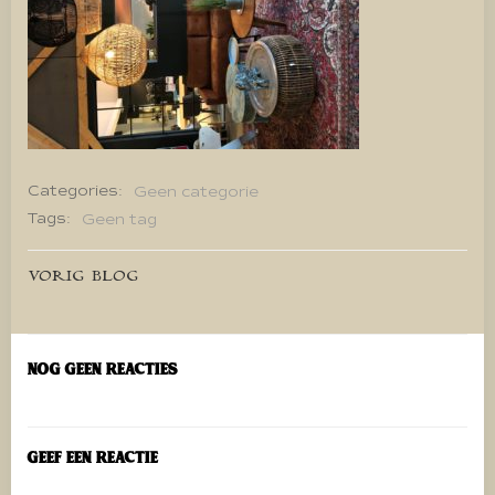
Categories:
Geen categorie
Tags:
Geen tag
Bericht
VORIG BLOG
navigatie
Nog geen reacties
Geef een reactie