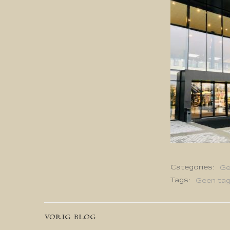
Categories:
Ge
Tags:
Geen ta
Bericht
VORIG BLOG