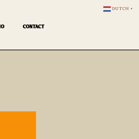
DUTCH
▼
IO
CONTACT