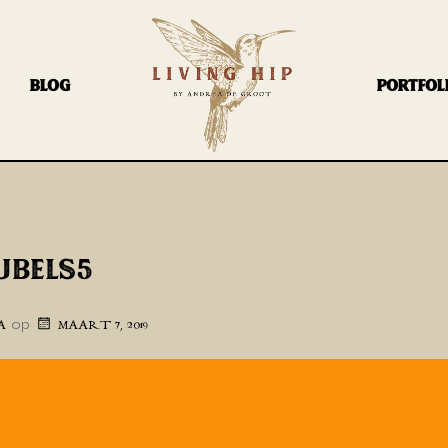
BLOG
PORTFOL
UBELS5
op
A
MAART 7, 2019