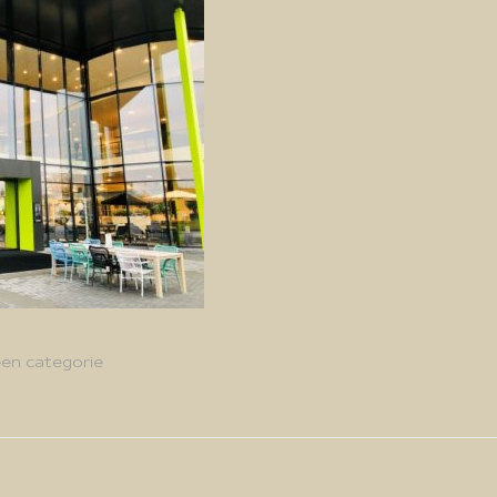
en categorie
g