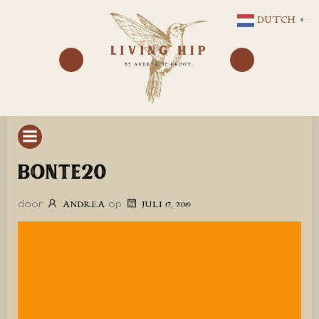
GA
DUTCH
▼
NAAR
DE
INHOUD
BONTE20
door
op
ANDREA
JULI 17, 2019