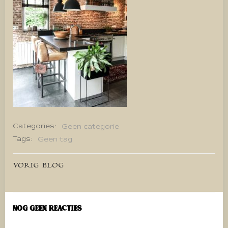
Categories:
Geen categorie
Tags:
Geen tag
Bericht
VORIG BLOG
navigatie
Nog geen reacties