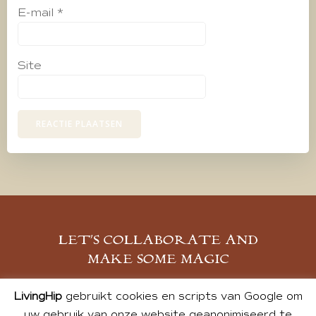
E-mail
*
Site
LET’S COLLABORATE AND
MAKE SOME MAGIC
MELD JE AAN
LivingHip
gebruikt cookies en scripts van Google om
uw gebruik van onze website geanonimiseerd te