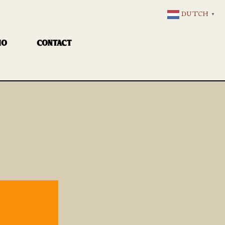
DUTCH
▼
IO
CONTACT