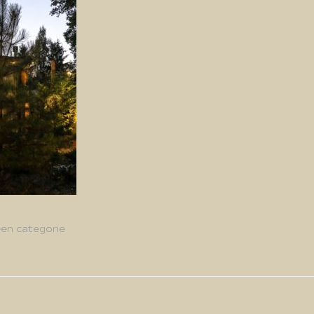
en categorie
g