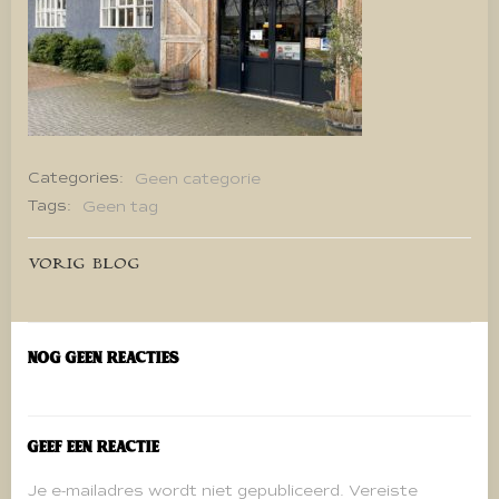
Categories:
Geen categorie
Tags:
Geen tag
Bericht
VORIG BLOG
navigatie
Nog geen reacties
Geef een reactie
Je e-mailadres wordt niet gepubliceerd.
Vereiste