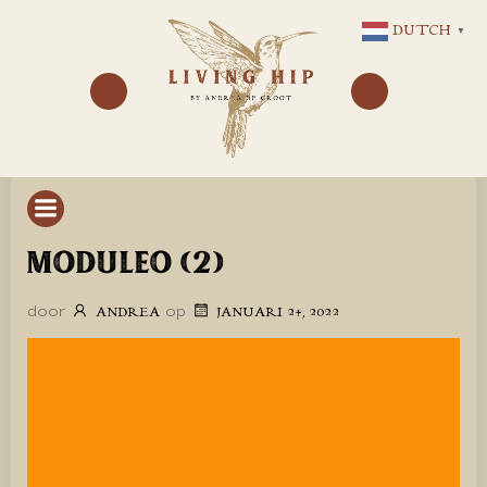
GA
DUTCH
▼
NAAR
DE
INHOUD
MODULEO (2)
door
op
ANDREA
JANUARI 24, 2022