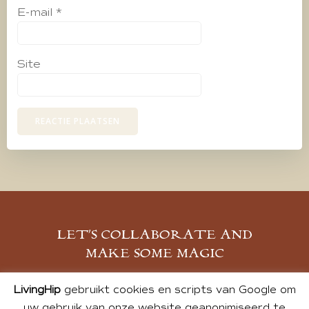
E-mail
*
Site
LET’S COLLABORATE AND
MAKE SOME MAGIC
MELD JE AAN
LivingHip
gebruikt cookies en scripts van Google om
uw gebruik van onze website geanonimiseerd te