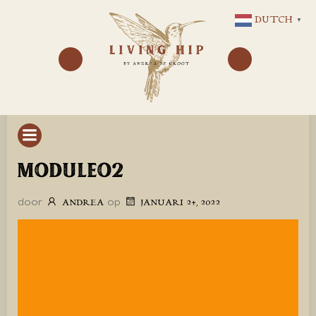
GA
DUTCH
▼
NAAR
DE
INHOUD
MODULEO2
door
op
ANDREA
JANUARI 24, 2022