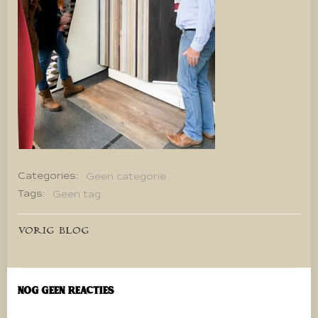
Categories:
Geen categorie
Tags:
Geen tag
Bericht
VORIG BLOG
navigatie
Nog geen reacties