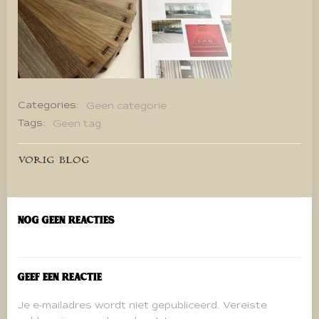
Categories:
Geen categorie
Tags:
Geen tag
Bericht
VORIG BLOG
navigatie
Nog geen reacties
Geef een reactie
Je e-mailadres wordt niet gepubliceerd.
Vereiste