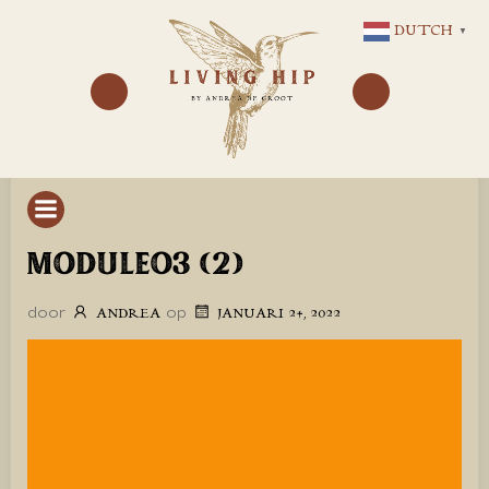
GA
DUTCH
▼
NAAR
DE
INHOUD
MODULEO3 (2)
door
op
ANDREA
JANUARI 24, 2022