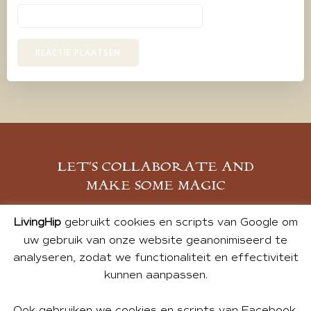
LET’S COLLABORATE AND
MAKE SOME MAGIC
MELD JE AAN
LivingHip
gebruikt cookies en scripts van Google om
uw gebruik van onze website geanonimiseerd te
analyseren, zodat we functionaliteit en effectiviteit
kunnen aanpassen.
Ook gebruiken we cookies en scripts van Facebook,