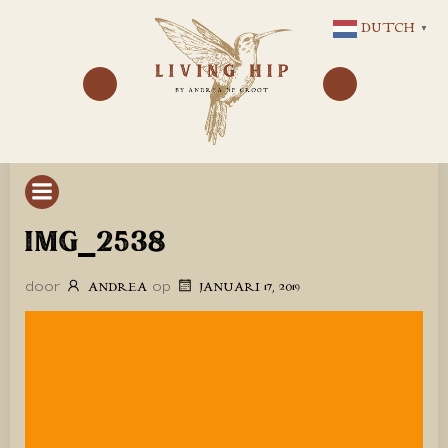
GA
DUTCH
▼
NAAR
DE
INHOUD
IMG_2538
door
op
ANDREA
JANUARI 17, 2019