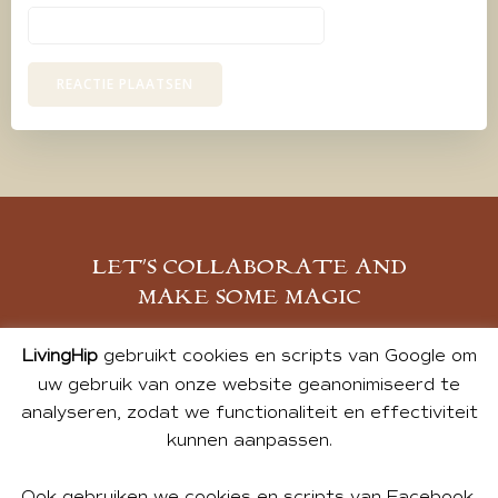
LET’S COLLABORATE AND
MAKE SOME MAGIC
MELD JE AAN
LivingHip
gebruikt cookies en scripts van Google om
uw gebruik van onze website geanonimiseerd te
analyseren, zodat we functionaliteit en effectiviteit
kunnen aanpassen.
Ook gebruiken we cookies en scripts van Facebook,