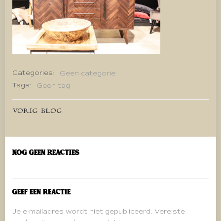
Categories:
Geen categorie
Tags:
Geen tag
Bericht
VORIG BLOG
navigatie
Nog geen reacties
Geef een reactie
Je e-mailadres wordt niet gepubliceerd.
Vereiste