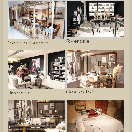
Riverdale
Mooie stijlkamer
Ook zo tof!
Riverdale