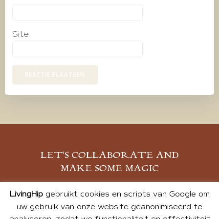
Site
LET’S COLLABORATE AND
MAKE SOME MAGIC
MELD JE AAN
LivingHip
gebruikt cookies en scripts van Google om
uw gebruik van onze website geanonimiseerd te
analyseren, zodat we functionaliteit en effectiviteit