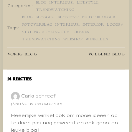
BLOG
INTERIEUR
LIFESTYLE
Categories:
TRENDWATCHING
BLOG
BLOGGER
BLOGPOST
DUTCHBLOGGER
FOTOVERSLAG
INTERIEUR
INTERIOR
LOODS 5
Tags:
STYLING
STYLINGTIPS
TRENDS
TRENDWATCHING
WEBSHOP
WINKELEN
Bericht
Bericht
VORIG BLOG
VOLGEND BLOG
navigatie
navigatie
14 Reacties
Carla
schreef:
JANUARI 18, 2019 OM 6:45 AM
Heeerlijke winkel ook om mooie ideeen op
te doen pas nog geweest en ook genoten
leuke blog !