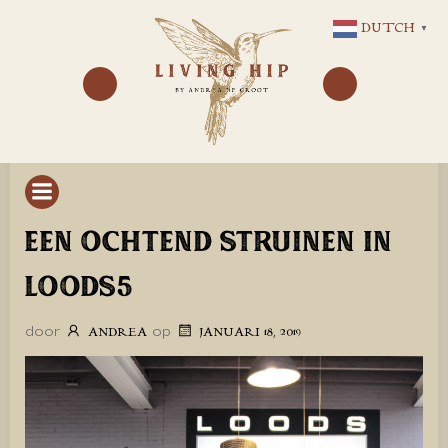
GA
DUTCH
▼
NAAR
DE
INHOUD
EEN OCHTEND STRUINEN IN
LOODS5
door
op
ANDREA
JANUARI 18, 2019