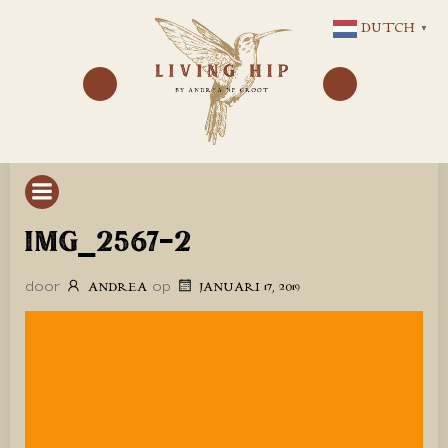
GA
DUTCH
▼
NAAR
DE
INHOUD
IMG_2567-2
door
op
ANDREA
JANUARI 17, 2019