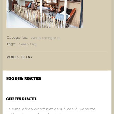
Categories:
Geen categorie
Tags:
Geen tag
Bericht
VORIG BLOG
navigatie
Nog geen reacties
Geef een reactie
Je e-mailadres wordt niet gepubliceerd.
Vereiste