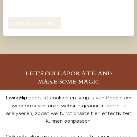
LET’S COLLABORATE AND
MAKE SOME MAGIC
MELD JE AAN
LivingHip
gebruikt cookies en scripts van Google om
uw gebruik van onze website geanonimiseerd te
analyseren, zodat we functionaliteit en effectiviteit
kunnen aanpassen.
Ook gebruiken we cookies en scripts van Facebook,