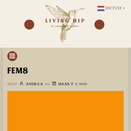
GA
DUTCH
▼
NAAR
DE
INHOUD
FEM8
door
op
ANDREA
MAART 2, 2020