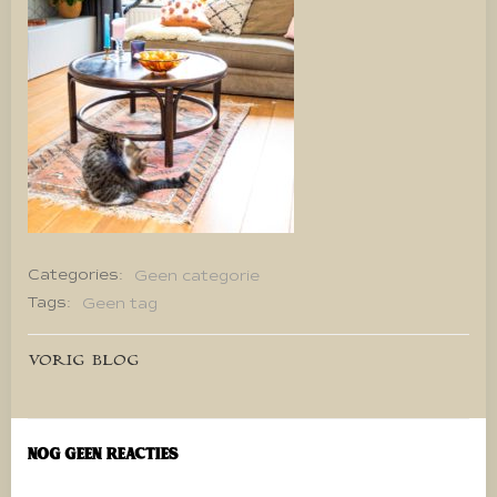
Categories:
Geen categorie
Tags:
Geen tag
Bericht
VORIG BLOG
navigatie
Nog geen reacties