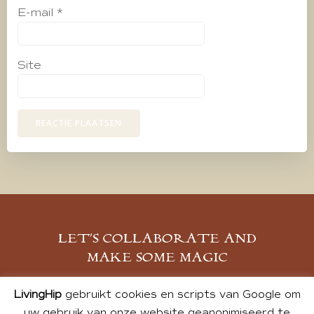
E-mail
*
Site
LET’S COLLABORATE AND
MAKE SOME MAGIC
MELD JE AAN
LivingHip
gebruikt cookies en scripts van Google om
uw gebruik van onze website geanonimiseerd te