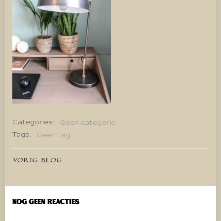
Categories:
Geen categorie
Tags:
Geen tag
Bericht
VORIG BLOG
navigatie
Nog geen reacties