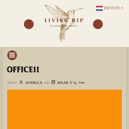
GA
DUTCH
▼
NAAR
DE
INHOUD
OFFICE11
door
op
ANDREA
MAART 16, 2019