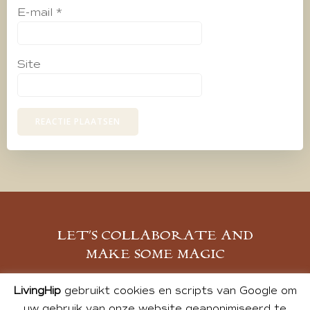
E-mail
*
Site
LET’S COLLABORATE AND
MAKE SOME MAGIC
MELD JE AAN
LivingHip
gebruikt cookies en scripts van Google om
uw gebruik van onze website geanonimiseerd te