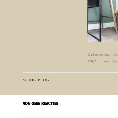
Categories:
Ge
Tags:
Geen ta
Bericht
VORIG BLOG
navigatie
Nog geen reacties