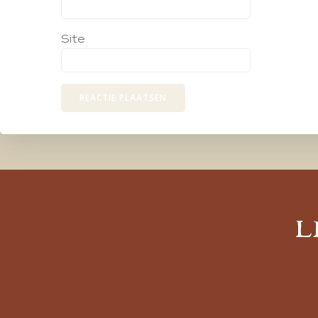
Site
L