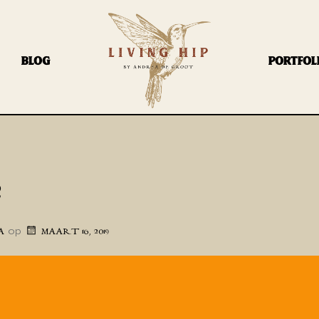
BLOG
PORTFOL
2
op
A
MAART 16, 2019