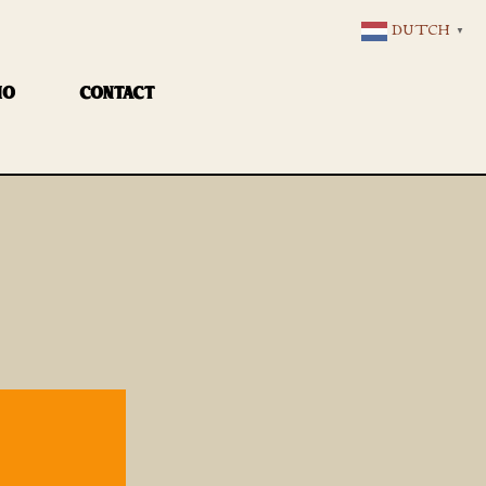
DUTCH
▼
IO
CONTACT