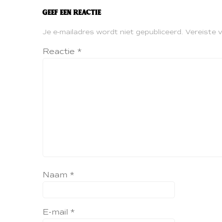
Geef een reactie
Je e-mailadres wordt niet gepubliceerd.
Vereiste 
Reactie
*
Naam
*
E-mail
*