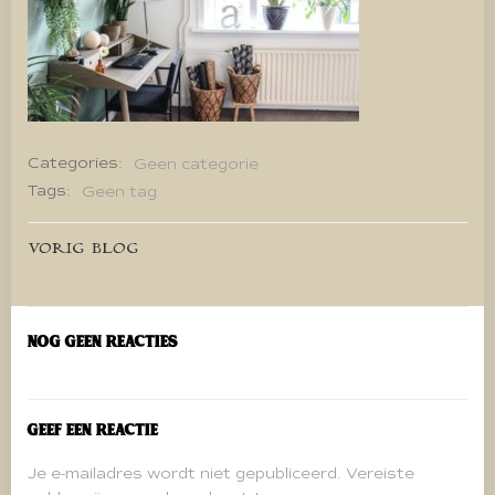
Categories:
Geen categorie
Tags:
Geen tag
Bericht
VORIG BLOG
navigatie
Nog geen reacties
Geef een reactie
Je e-mailadres wordt niet gepubliceerd.
Vereiste