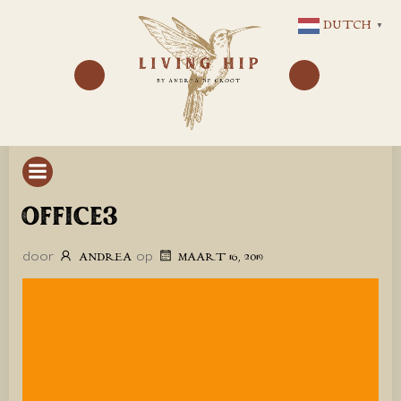
GA
DUTCH
▼
NAAR
DE
INHOUD
OFFICE3
door
op
ANDREA
MAART 16, 2019