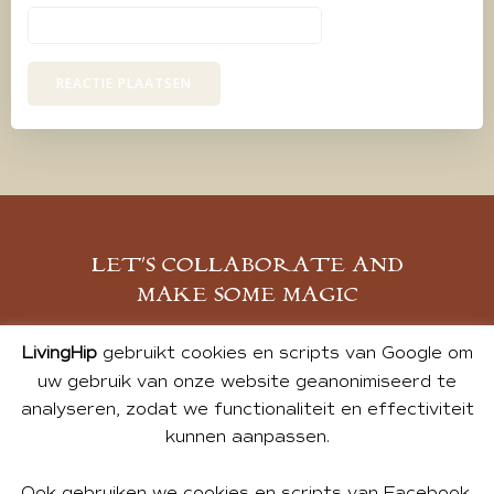
LET’S COLLABORATE AND
MAKE SOME MAGIC
MELD JE AAN
LivingHip
gebruikt cookies en scripts van Google om
uw gebruik van onze website geanonimiseerd te
analyseren, zodat we functionaliteit en effectiviteit
kunnen aanpassen.
Ook gebruiken we cookies en scripts van Facebook,