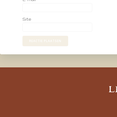
Site
L