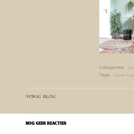
Categories:
Ge
Tags:
Geen ta
Bericht
VORIG BLOG
navigatie
Nog geen reacties