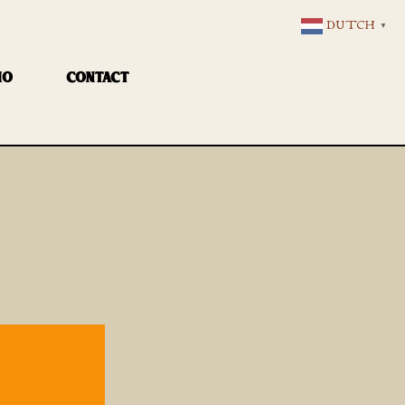
DUTCH
▼
IO
CONTACT