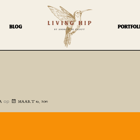
BLOG
PORTFOL
op
A
MAART 16, 2019