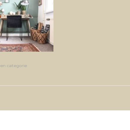
en categorie
g