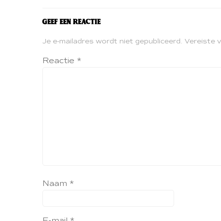
Geef een reactie
Je e-mailadres wordt niet gepubliceerd.
Vereiste 
Reactie
*
Naam
*
E-mail
*