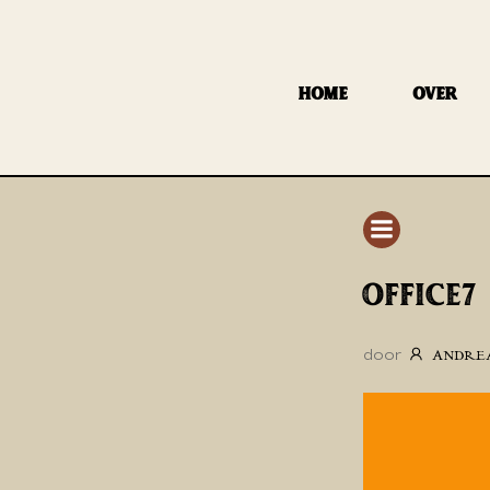
GA
NAAR
DE
HOME
OVER
INHOUD
OFFICE7
door
ANDRE