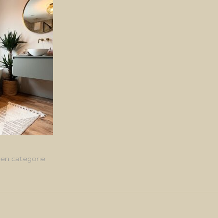
en categorie
g