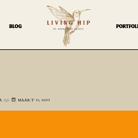
BLOG
PORTFOL
op
A
MAART 23, 2022