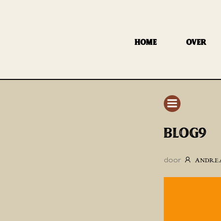
GA
NAAR
DE
HOME
OVER
INHOUD
BLOG9
door
ANDRE