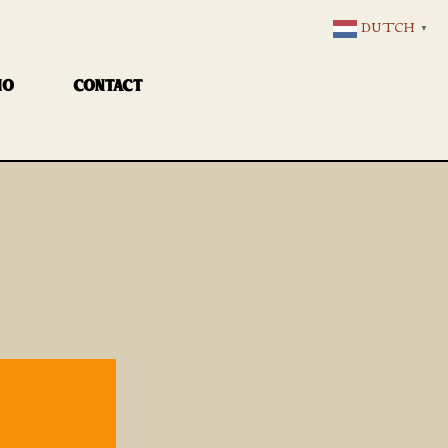
DUTCH
▼
IO
CONTACT