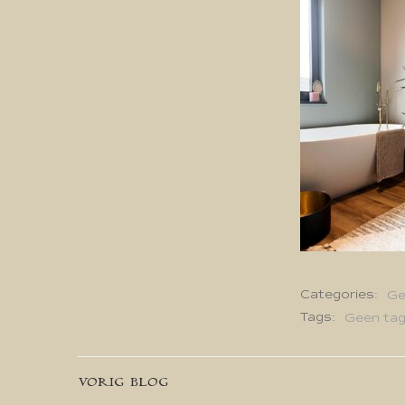
Categories:
Ge
Tags:
Geen ta
Bericht
VORIG BLOG