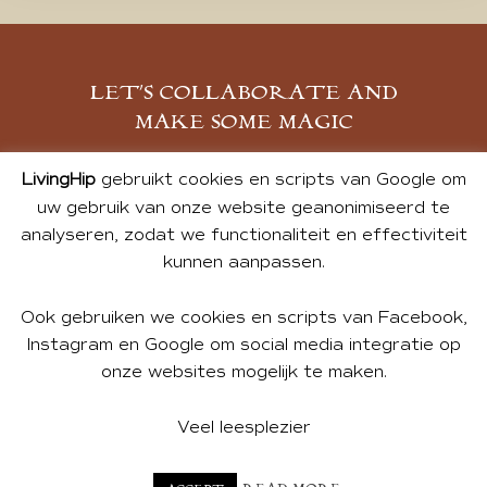
LET’S COLLABORATE AND
MAKE SOME MAGIC
MELD JE AAN
LivingHip
gebruikt cookies en scripts van Google om
uw gebruik van onze website geanonimiseerd te
analyseren, zodat we functionaliteit en effectiviteit
kunnen aanpassen.
Ook gebruiken we cookies en scripts van Facebook,
Instagram en Google om social media integratie op
onze websites mogelijk te maken.
© 2026 ALL PHOTOS & CONTENT BY ANDREA DE GROOT.
WEBSITE DESIGN BY
CHARLOTTE HEDLEY
| WEBSITE BY
Veel leesplezier
BUREAU 74