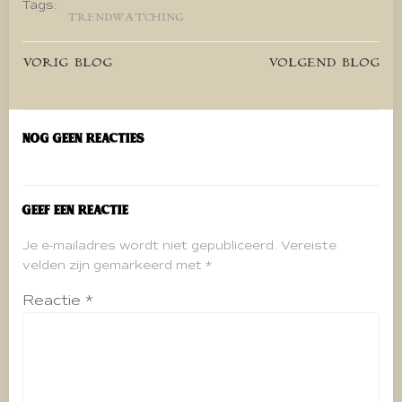
Tags:
TRENDWATCHING
Bericht
Bericht
VORIG BLOG
VOLGEND BLOG
navigatie
navigatie
Nog geen reacties
Geef een reactie
Je e-mailadres wordt niet gepubliceerd.
Vereiste
velden zijn gemarkeerd met
*
Reactie
*