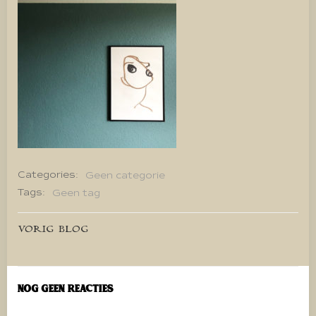
Categories:
Geen categorie
Tags:
Geen tag
Bericht
VORIG BLOG
navigatie
Nog geen reacties