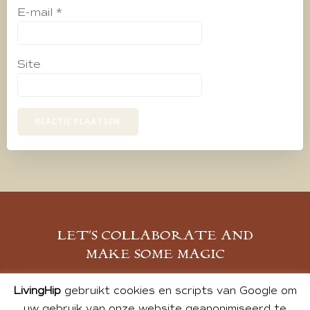
E-mail
*
Site
LET’S COLLABORATE AND
MAKE SOME MAGIC
MELD JE AAN
LivingHip
gebruikt cookies en scripts van Google om
uw gebruik van onze website geanonimiseerd te