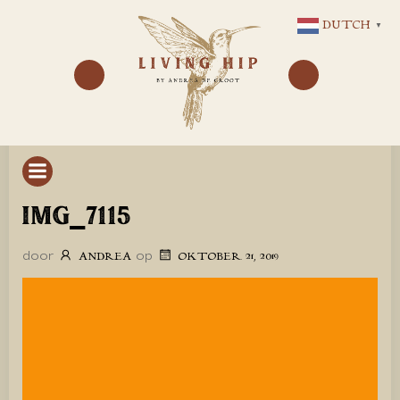
GA
DUTCH
▼
NAAR
DE
INHOUD
IMG_7115
door
op
ANDREA
OKTOBER 21, 2019