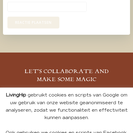
LET’S COLLABORATE AND
MAKE SOME MAGIC
MELD JE AAN
LivingHip
gebruikt cookies en scripts van Google om
uw gebruik van onze website geanonimiseerd te
analyseren, zodat we functionaliteit en effectiviteit
kunnen aanpassen.
Ook gebruiken we cookies en scripts van Facebook,