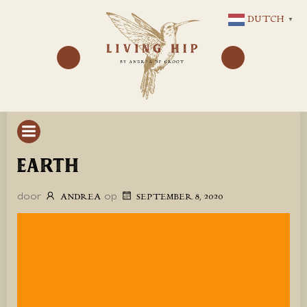
GA
DUTCH
▼
NAAR
DE
INHOUD
EARTH
door
op
ANDREA
SEPTEMBER 8, 2020