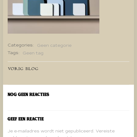
Categories:
Geen categorie
Tags:
Geen tag
Bericht
VORIG BLOG
navigatie
Nog geen reacties
Geef een reactie
Je e-mailadres wordt niet gepubliceerd.
Vereiste